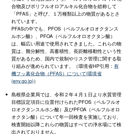
合物及びポリフルオロアルキル化合物を総称して
「PFAS」と呼び、１万種類以上の物質があるとさ
れています。
PFASの中でも、PFOS（ペルフルオロオクタンス
ルホン酸）、PFOA（ペルフルオロオクタン酸）
は、幅広い用途で使用されてきました。これらの物
質は、難分解性、高蓄積性、長距離移動性という性
質があるため、国内で規制やリスク管理に関する取
り組みが進められています。（環境省HP引用：
有
機フッ素化合物（PFAS）について|環境省
(env.go.jp)
）
島根県企業局では、令和２年４月１日より水質管理
目標設定項目に位置付けられたPFOS（ペルフルオ
ロオクタンスルホン酸）及びPFOA（ペルフルオロ
オクタン酸）について年一回検査を実施しており、
検査開始以降これらの物質はすべての浄水場にて検
出されておりません。