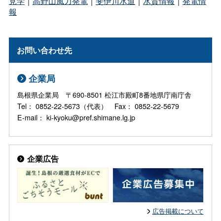
見学
｜
高野山風力発電
｜
斐伊川水道
｜
水質情報
｜
発電情
報
お問い合わせ先
企業局
島根県企業局 〒690-8501 松江市殿町8番地県庁南庁舎
Tel： 0852-22-5673（代表） Fax： 0852-22-5679
E-mail： ki-kyoku@pref.shimane.lg.jp
企業広告
広告掲載について