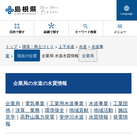
Language
目的で探す
組織で探す
キーワード検索
メニュー
トップ
>
環境・県土づくり
>
上下水道
>
水道
>
水道事
業
>
現在の位置
企業局 水道水質情報
企業局
企業局の水道の水質情報
企業局
｜
電気事業
｜
工業用水道事業
｜
水道事業
｜
工業団
地
｜
決算、業務
｜
環境保全
｜
地域貢献
｜
地域活動
｜
施設
見学
｜
高野山風力発電
｜
斐伊川水道
｜
水質情報
｜
発電情
報