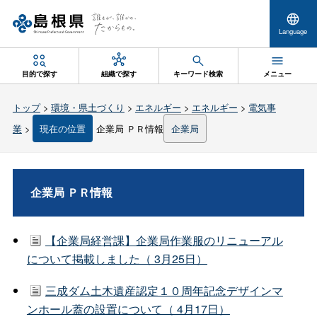
Language
目的で探す
組織で探す
キーワード検索
メニュー
トップ
>
環境・県土づくり
>
エネルギー
>
エネルギー
>
電気事
業
>
現在の位置
企業局 ＰＲ情報
企業局
企業局 ＰＲ情報
【企業局経営課】企業局作業服のリニューアル
について掲載しました（ 3月25日）
三成ダム土木遺産認定１０周年記念デザインマ
ンホール蓋の設置について（ 4月17日）