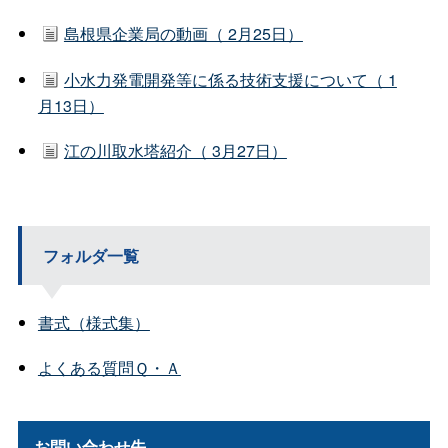
島根県企業局の動画（ 2月25日）
小水力発電開発等に係る技術支援について（ 1
月13日）
江の川取水塔紹介（ 3月27日）
フォルダ一覧
書式（様式集）
よくある質問Ｑ・Ａ
お問い合わせ先