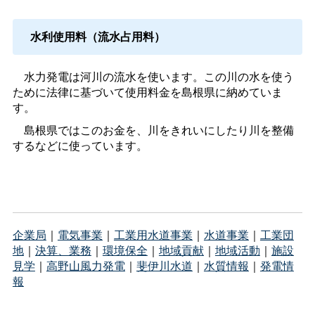
水利使用料（流水占用料）
水力発電は河川の流水を使います。この川の水を使う
ために法律に基づいて使用料金を島根県に納めていま
す。
島根県ではこのお金を、川をきれいにしたり川を整備
するなどに使っています。
企業局
｜
電気事業
｜
工業用水道事業
｜
水道事業
｜
工業団
地
｜
決算、業務
｜
環境保全
｜
地域貢献
｜
地域活動
｜
施設
見学
｜
高野山風力発電
｜
斐伊川水道
｜
水質情報
｜
発電情
報