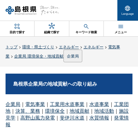
Language
目的で探す
組織で探す
キーワード検索
メニュー
トップ
>
環境・県土づくり
>
エネルギー
>
エネルギー
>
電気事
業
>
企業局 環境保全・地域貢献
企業局
島根県企業局の地域貢献への取り組み
企業局
｜
電気事業
｜
工業用水道事業
｜
水道事業
｜
工業団
地
｜
決算、業務
｜
環境保全
｜
地域貢献
｜
地域活動
｜
施設
見学
｜
高野山風力発電
｜
斐伊川水道
｜
水質情報
｜
発電情
報