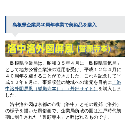
島根県企業局40周年事業で美術品を購入
島根県企業局は、昭和３５年４月に「島根県電気局」
として地方公営企業法の適用を受け、平成１２年４月に
４０周年を迎えることができました。これを記念して平
成１２年８月に、事業収益の地域への還元を目的に
「洛
中洛外図屏風（誓願寺本）」（外部サイト）
を購入しま
した。
洛中洛外図は京都の市街（洛中）とその近郊（洛外）
の様子を描いた風俗画で、企業局所蔵の図は江戸時代初
期に制作された「誓願寺本」と呼ばれるものです。