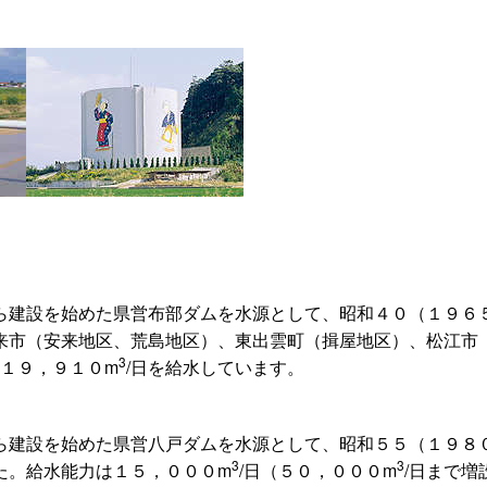
ら建設を始めた県営布部ダムを水源として、昭和４０（１９６
来市（安来地区、荒島地区）、東出雲町（揖屋地区）、松江市
3
、１９，９１０m
/日を給水しています。
ら建設を始めた県営八戸ダムを水源として、昭和５５（１９８
3
3
た。給水能力は１５，０００m
/日（５０，０００m
/日まで