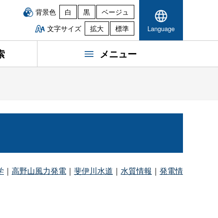
背景色
白
黒
ベージュ
文字サイズ
拡大
標準
Language
索
メニュー
学
｜
高野山風力発電
｜
斐伊川水道
｜
水質情報
｜
発電情