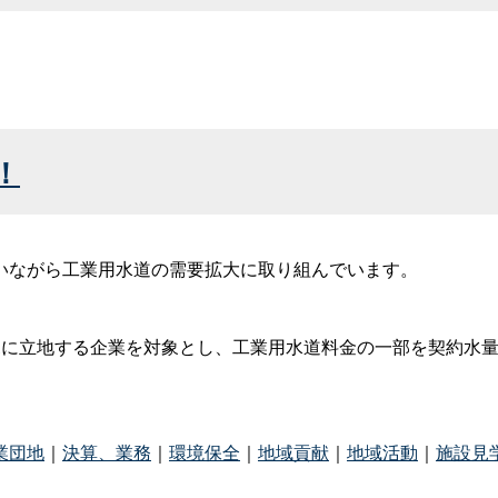
！
いながら工業用水道の需要拡大に取り組んでいます。
規に立地する企業を対象とし、工業用水道料金の一部を契約水
業団地
｜
決算、業務
｜
環境保全
｜
地域貢献
｜
地域活動
｜
施設見