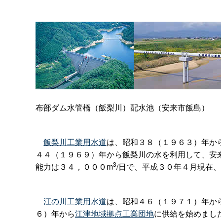
布部ダム水管橋（飯梨川）配水池（安来市飯島）
飯梨川工業用水道
は、昭和３８（１９６３）年か
４４（１９６９）年から飯梨川の水を利用して、安
3
能力は３４，０００m
/日で、平成３０年４月現在
江の川工業用水道
は、昭和４６（１９７１）年か
６）年から
江津地域拠点工業団地
に供給を始めまし