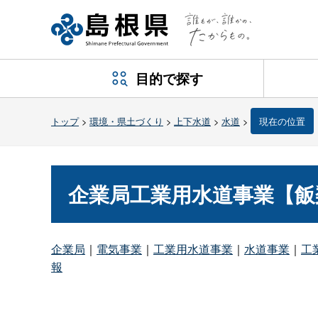
目的で探す
トップ
>
環境・県土づくり
>
上下水道
>
水道
>
現在の位置
企業局工業用水道事業【飯
企業局
｜
電気事業
｜
工業用水道事業
｜
水道事業
｜
工
報