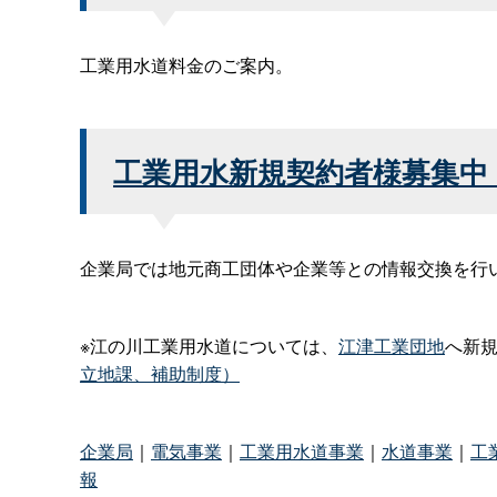
工業用水道料金のご案内。
工業用水新規契約者様募集中
企業局では地元商工団体や企業等との情報交換を行
※江の川工業用水道については、
江津工業団地
へ新
立地課、補助制度）
企業局
｜
電気事業
｜
工業用水道事業
｜
水道事業
｜
工
報