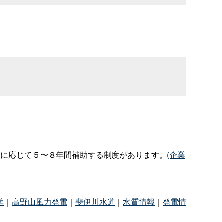
量に応じて５〜８年間補助する制度があります。
(企業
学
｜
高野山風力発電
｜
斐伊川水道
｜
水質情報
｜
発電情