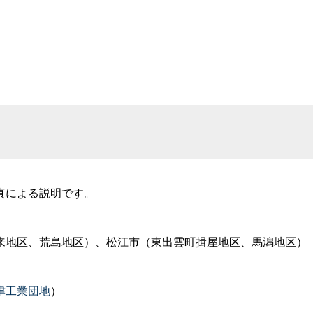
真による説明です。
来地区、荒島地区）、松江市（東出雲町揖屋地区、馬潟地区）
津工業団地
）