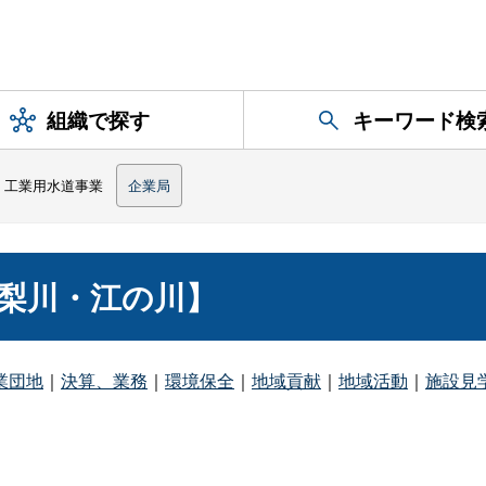
組織で探す
キーワード検
工業用水道事業
企業局
梨川・江の川】
業団地
｜
決算、業務
｜
環境保全
｜
地域貢献
｜
地域活動
｜
施設見