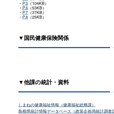
・
P.5
（104KB）
・
P.6
（53KB）
・
P.7
（37KB）
・
P.8
（25KB）
▼国民健康保険関係
▼他課の統計・資料
しまねの健康福祉情報（健康福祉総務課）
島根県統計情報データベース（政策企画局統計調査