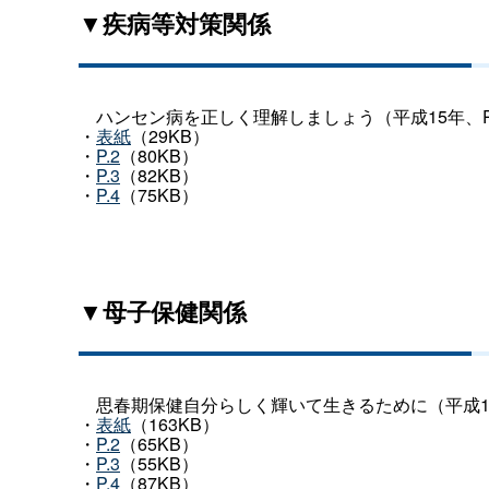
▼疾病等対策関係
ハンセン病を正しく理解しましょう（平成15年、P
・
表紙
（29KB）
・
P.2
（80KB）
・
P.3
（82KB）
・
P.4
（75KB）
▼母子保健関係
思春期保健自分らしく輝いて生きるために（平成14
・
表紙
（163KB）
・
P.2
（65KB）
・
P.3
（55KB）
・
P.4
（87KB）