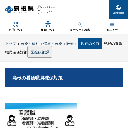
Language
目的で探す
組織で探す
キーワード検索
メニュー
トップ
>
医療・福祉
>
健康・医療
>
医療
>
現在の位置
島根の看護
職員確保対策
医療政策課
島根の看護職員確保対策