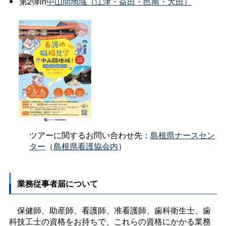
第2弾in
中山間地域（江津・益田・邑南・大田）
ツアーに関するお問い合わせ先：
島根県ナースセン
ター
（
島根県看護協会内
）
業務従事者届について
保健師、助産師、看護師、准看護師、歯科衛生士、歯
科技工士の資格をお持ちで、これらの資格にかかる業務