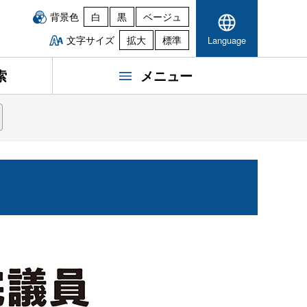
背景色
白
黒
ベージュ
文字サイズ
拡大
標準
Language
索
メニュー