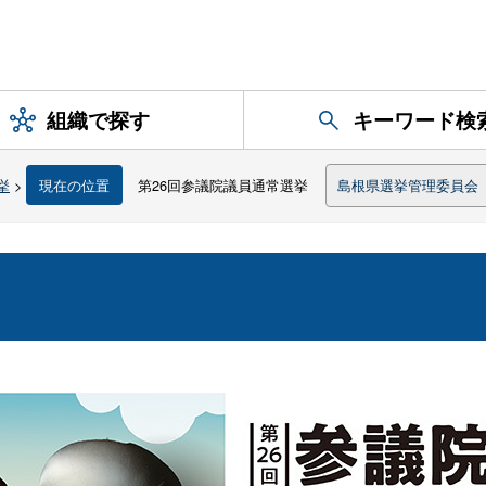
組織で探す
キーワード検
挙
>
現在の位置
第26回参議院議員通常選挙
島根県選挙管理委員会