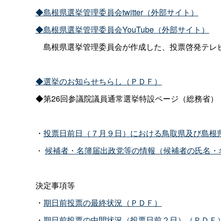
◆島根県選挙管理委員会twitter（外部サイト）
◆島根県選挙管理委員会YouTube（外部サイト）
島根県選挙管理委員会が作成した、投票啓発テレビC
◆選挙のお知らせちらし（ＰＤＦ）
◆第26回参議院議員通常選挙特設ページ（総務省）
・
投票日前日（７月９日）における鳥取県及び島根
候補者・名簿届出政党等の情報（候補者の氏名・
・
決定事項等
・
期日前投票の最終状況（ＰＤＦ）
・
期日前投票の中間状況（投票日前２日）（ＰＤＦ