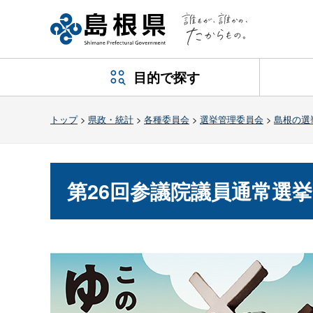
目的で探す
トップ
>
県政・統計
>
各種委員会
>
選挙管理委員会
>
島根の選
第26回参議院議員通常選挙