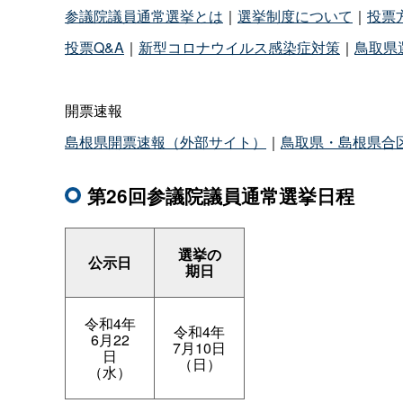
参議院議員通常選挙とは
｜
選挙制度について
｜
投票
投票Q&A
｜
新型コロナウイルス感染症対策
｜
鳥取県
開票速報
島根県開票速報（外部サイト）
｜
鳥取県・島根県合
第26回参議院議員通常選挙日程
選挙の
公示日
期日
令和4年
令和4年
6月22
7月10日
日
（日）
（水）