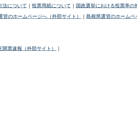
方法について
｜
投票用紙について
｜
国政選挙における投票率の
選管のホームページへ（外部サイト）
｜
島根県選管のホームペ
区開票速報（外部サイト）
｜