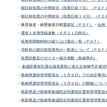
・
期日前投票の中間状況（投票日前７日）（ＰＤＦ
・
期日前投票の中間状況（投票日前１４日）（ＰＤ
・政見放送・経歴放送日程
選挙区（ＰＤＦ）
・
比例
・
選挙人名簿登録者数（６月２１日時点）
・
投票所閉鎖時刻の繰り上げ届出一覧（ＰＤＦ）
・
市町村の期日前投票所の一覧表について（ＰＤＦ
・
投票区数及びポスター掲示場数（島根県内）
参議院選挙区選出議員選挙に係る立候補予定者説
・
・
島根県選挙管理委員会（５月９日）での決定事項
・
島根県選挙管理委員会（５月９日）の開催につい
・
鳥取県及び島根県参議院合同選挙区選挙管理委員
・
鳥取県及び島根県参議院合同選挙区選挙管理委員