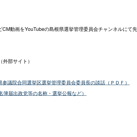
M動画をYouTubeの島根県選挙管理委員会チャンネルにて
（外部サイト）
県参議院合同選挙区選挙管理委員会委員長の談話（ＰＤＦ）
名簿届出政党等の名称・選挙公報など）
）