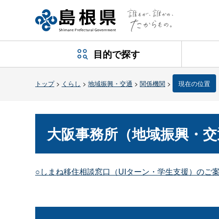
目的で探す
トップ
>
くらし
>
地域振興・交通
>
関係機関
>
現在の位置
大阪事務所（地域振興・交
○しまね移住相談窓口（UIターン・学生支援）のご