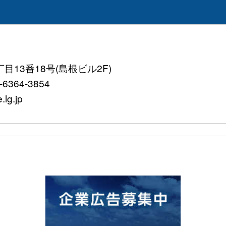
目13番18号(島根ビル2F)
364-3854
g.jp