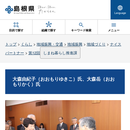
Language
目的で探す
組織で探す
キーワード検索
メニュー
トップ
>
くらし
>
地域振興・交通
>
地域振興
>
地域づくり
>
ナイス
パートナー
>
第12回
しまね暮らし推進課
大森由紀子（おおもりゆきこ）氏、大森岳（おお
もりかく）氏