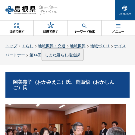
Language
目的で探す
組織で探す
キーワード検索
メニュー
トップ
>
くらし
>
地域振興・交通
>
地域振興
>
地域づくり
>
ナイス
パートナー
>
第14回
しまね暮らし推進課
岡美慧子（おかみえこ）氏、岡賑悟（おかしん
ご）氏