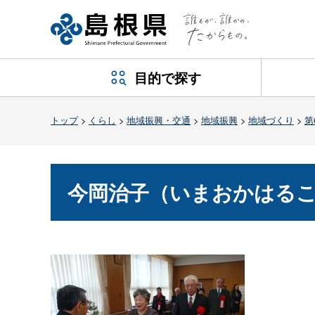
目的で探す
トップ
>
くらし
>
地域振興・交通
>
地域振興
>
地域づくり
>
第
今岡治子（いまおかはる