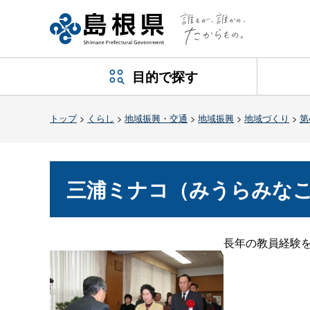
目的で探す
トップ
>
くらし
>
地域振興・交通
>
地域振興
>
地域づくり
>
第
三浦ミナコ（みうらみな
長年の教員経験