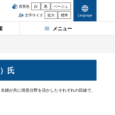
背景色
白
黒
ベージュ
文字サイズ
拡大
標準
Language
索
メニュー
）氏
。夫婦が共に得意分野を活かしたそれぞれの目線で、