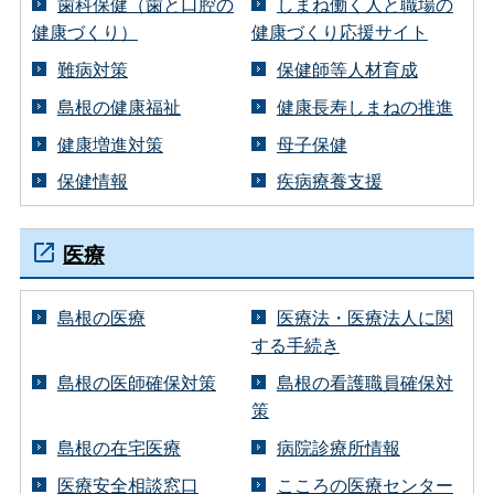
歯科保健（歯と口腔の
しまね働く人と職場の
健康づくり）
健康づくり応援サイト
難病対策
保健師等人材育成
島根の健康福祉
健康長寿しまねの推進
健康増進対策
母子保健
保健情報
疾病療養支援
医療
島根の医療
医療法・医療法人に関
する手続き
島根の医師確保対策
島根の看護職員確保対
策
島根の在宅医療
病院診療所情報
医療安全相談窓口
こころの医療センター