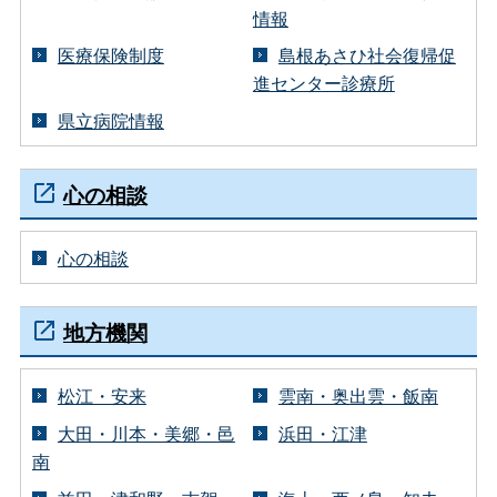
情報
医療保険制度
島根あさひ社会復帰促
進センター診療所
県立病院情報
心の相談
心の相談
地方機関
松江・安来
雲南・奥出雲・飯南
大田・川本・美郷・邑
浜田・江津
南