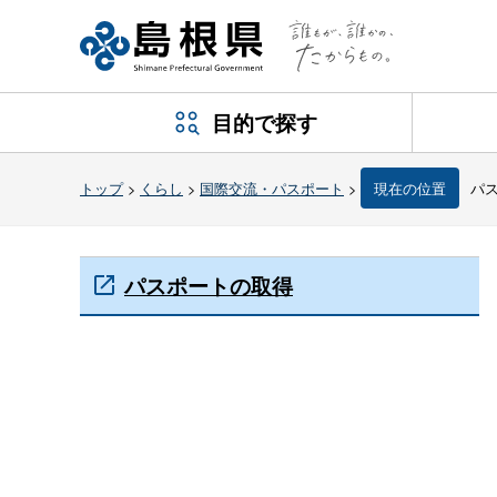
目的で探す
トップ
>
くらし
>
国際交流・パスポート
>
現在の位置
パ
パスポートの取得