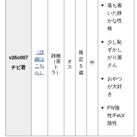
落ち着
いた静
かな性
格
少し恥
ずかし
（詳
推
雑種
がり屋
v26c007
細は
定
（茶
オ
中
さん
こち
５
ト
ス
チビ君
ラ）
ら）
歳
おやつ
が大好
き
FIV陰
性/FeLV
陰性