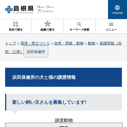
Language
目的で探す
組織で探す
キーワード検索
メニュー
トップ
>
環境・県土づくり
>
自然・景観・動物
>
動物
>
保護情報（浜
田・江津）
浜田保健所
浜田保健所の犬と猫の譲渡情報
新しい飼い主さんを募集しています!
譲渡動物