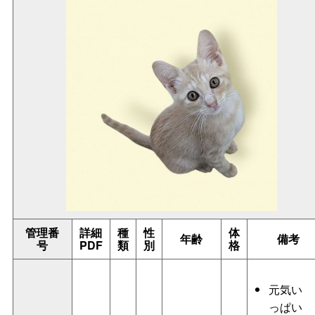
管理番
詳細
種
性
体
年齢
備考
号
PDF
類
別
格
元気い
っぱい