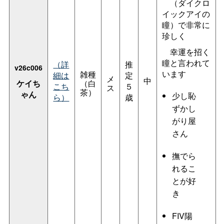
（ダイクロ
イックアイの
瞳）で非常に
珍しく
幸運を招く
瞳と言われて
（詳
推
v26c006
います
雑種
細は
定
メ
中
ケイち
（白
こち
５
ス
茶）
ゃん
少し恥
ら）
歳
ずかし
がり屋
さん
撫でら
れるこ
とが好
き
FIV陽