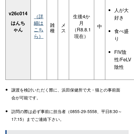
人が大
v26c014
（詳
生後4か
好き
はんち
細は
月
雑
メ
中
ゃん
こち
（R8.8.1
種
ス
食べ盛
ら）
現在）
り
FIV陰
性/FeLV
陰性
譲渡を検討いただく際に、浜田保健所で犬・猫との事前面
会が可能です。
訪問の際は必ず事前に担当者（0855-29-5558、平日8:30～
17:15）までご連絡下さい。