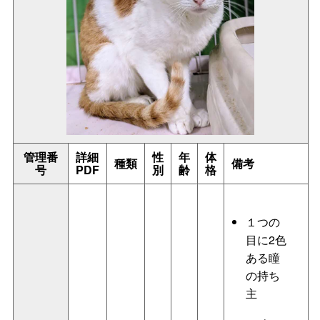
管理番
詳細
性
年
体
種類
備考
号
PDF
別
齢
格
１つの
目に2色
ある瞳
の持ち
主