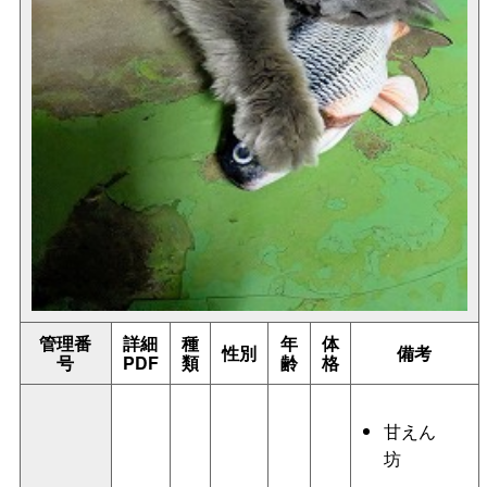
管理番
詳細
種
年
体
性別
備考
号
PDF
類
齢
格
甘えん
坊