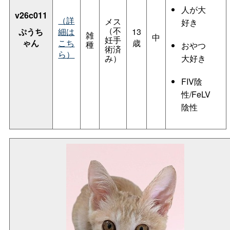
人が大
v26c011
（詳
メス
好き
（不
ぷうち
細は
13
雑
中
妊手
ゃん
こち
歳
種
おやつ
術済
ら）
み）
大好き
FIV陰
性/FeLV
陰性