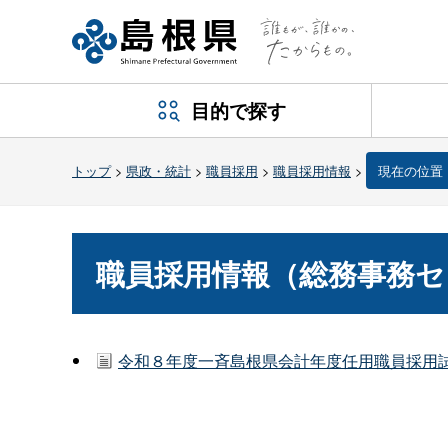
目的で探す
トップ
>
県政・統計
>
職員採用
>
職員採用情報
>
現在の位置
職員採用情報（総務事務セ
令和８年度一斉島根県会計年度任用職員採用試