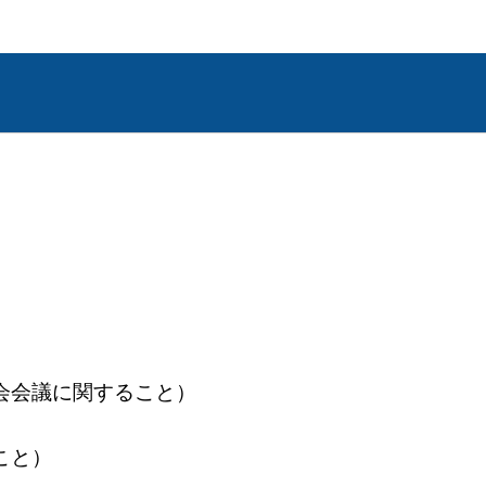
殿町8番地
こと）
会議に関すること）
こと）