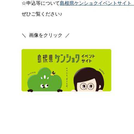
☆申込等について
島根県ケンショクイベントサイト
ぜひご覧ください♪
＼
_
画像をクリック
_
／