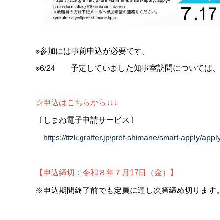
※参加には事前申込が必要です。
※6/2
4
予定していました知事室訪問については、
☆申込はこちらから↓↓↓
〔しまね電子申請サービス〕
https://ttzk.graffer.jp/pref-shimane/smart-apply/a
【申込締切：令和８年７月17日（金）】
※申込期間終了前でも定員に達し次第締め切ります