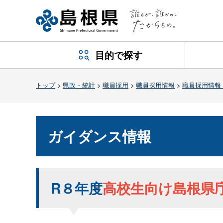
目的で探す
トップ
>
県政・統計
>
職員採用
>
職員採用情報
>
職員採用情報
ガイダンス情報
R８年度
高校生向け島根県