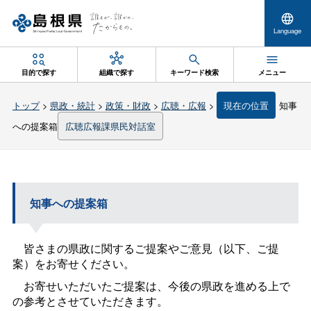
Language
目的で探す
組織で探す
キーワード検索
メニュー
トップ
>
県政・統計
>
政策・財政
>
広聴・広報
>
現在の位置
知事
への提案箱
広聴広報課県民対話室
知事への提案箱
皆さまの県政に関するご提案やご意見（以下、ご提
案）をお寄せください。
お寄せいただいたご提案は、今後の県政を進める上で
の参考とさせていただきます。