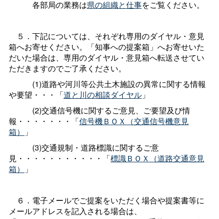
各部局の業務は
県の組織と仕事
をご覧ください。
５．下記については、それぞれ専用のダイヤル・意見
箱へお寄せください。「知事への提案箱」へお寄せいた
だいた場合は、専用のダイヤル・意見箱へ転送させてい
ただきますのでご了承ください。
(1)道路や河川等公共土木施設の異常に関する情報
や要望・・・「
道と川の相談ダイヤル
」
(2)交通信号機に関するご意見、ご要望及び情
報・・・・・・・「
信号機ＢＯＸ（交通信号機意見
箱）
」
(3)交通規制・道路標識に関するご意
見・・・・・・・・・・・「
標識ＢＯＸ（道路交通意見
箱）
」
６．電子メールでご提案をいただく場合や提案書等に
メールアドレスを記入される場合は、