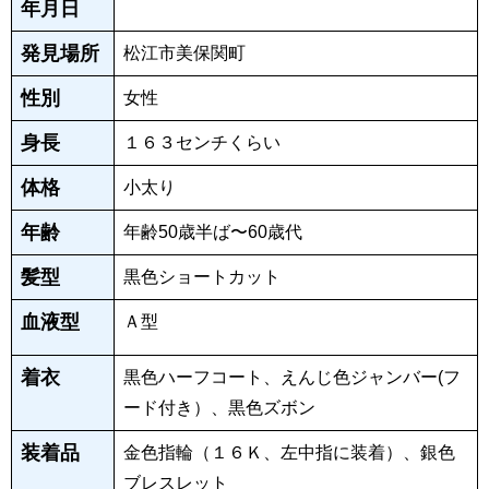
年月日
発見場所
松江市美保関町
性別
女性
身長
１６３センチくらい
体格
小太り
年齢
年齢50歳半ば〜60歳代
髪型
黒色ショートカット
血液型
Ａ型
着衣
黒色ハーフコート、えんじ色ジャンバー(フ
ード付き）、黒色ズボン
装着品
金色指輪（１６Ｋ、左中指に装着）、銀色
ブレスレット