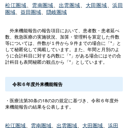
松江圏域
、
雲南圏域
、
出雲圏域
、
大田圏域
、
浜田
圏域
、
益田圏域
、
隠岐圏域
外来機能報告の報告項目において、患者数・患者延べ
数、救急医療の実施状況、加算・管理料を算定した件数
等については、件数が１件から９件までの場合に「*」と
して秘匿化して掲載しています。また、年間と月別のよ
うに合計科目に対する内数に「*」がある場合にはその合
計科目も表間秘匿の観点から「*」としています。
令和６年度外来機能報告
・医療法第30条の18の2の規定に基づき、令和６年度外
来機能報告の結果を公表します。
松江圏域
、
雲南圏域
、
出雲圏域
、
大田圏域
、
浜田