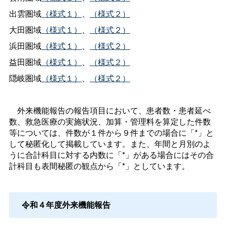
出雲圏域
（様式１）
、
（様式２）
大田圏域
（様式１）
、
（様式２）
浜田圏域
（様式１）
、
（様式２）
益田圏域
（様式１）
、
（様式２）
隠岐圏域
（様式１）
、
（様式２）
外来機能報告の報告項目において、患者数・患者延べ
数、救急医療の実施状況、加算・管理料を算定した件数
等については、件数が１件から９件までの場合に「*」と
して秘匿化して掲載しています。また、年間と月別のよ
うに合計科目に対する内数に「*」がある場合にはその合
計科目も表間秘匿の観点から「*」としています。
令和４年度外来機能報告