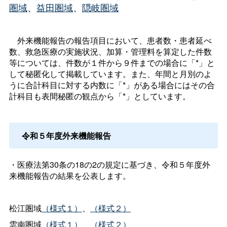
圏域
、
益田圏域
、
隠岐圏域
外来機能報告の報告項目において、患者数・患者延べ
数、救急医療の実施状況、加算・管理料を算定した件数
等については、件数が１件から９件までの場合に「*」と
して秘匿化して掲載しています。また、年間と月別のよ
うに合計科目に対する内数に「*」がある場合にはその合
計科目も表間秘匿の観点から「*」としています。
令和５年度外来機能報告
・医療法第30条の18の2の規定に基づき、令和５年度外
来機能報告の結果を公表します。
松江圏域
（様式１）
、
（様式２）
雲南圏域
（様式１）
、
（様式２）