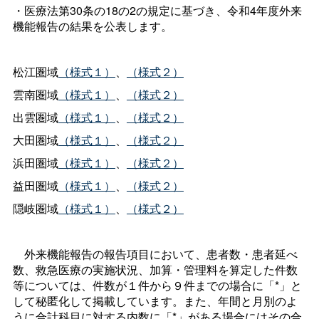
・医療法第30条の18の2の規定に基づき、令和4年度外来
機能報告の結果を公表します。
松江圏域
（様式１）
、
（様式２）
雲南圏域
（様式１）
、
（様式２）
出雲圏域
（様式１）
、
（様式２）
大田圏域
（様式１）
、
（様式２）
浜田圏域
（様式１）
、
（様式２）
益田圏域
（様式１）
、
（様式２）
隠岐圏域
（様式１）
、
（様式２）
外来機能報告の報告項目において、患者数・患者延べ
数、救急医療の実施状況、加算・管理料を算定した件数
等については、件数が１件から９件までの場合に「*」と
して秘匿化して掲載しています。また、年間と月別のよ
うに合計科目に対する内数に「*」がある場合にはその合