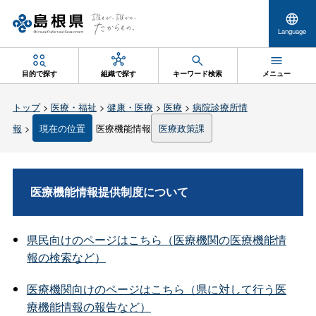
Language
目的で探す
組織で探す
キーワード検索
メニュー
トップ
>
医療・福祉
>
健康・医療
>
医療
>
病院診療所情
報
>
現在の位置
医療機能情報
医療政策課
医療機能情報提供制度について
県民向けのページはこちら（医療機関の医療機能情
報の検索など）
医療機関向けのページはこちら（県に対して行う医
療機能情報の報告など）