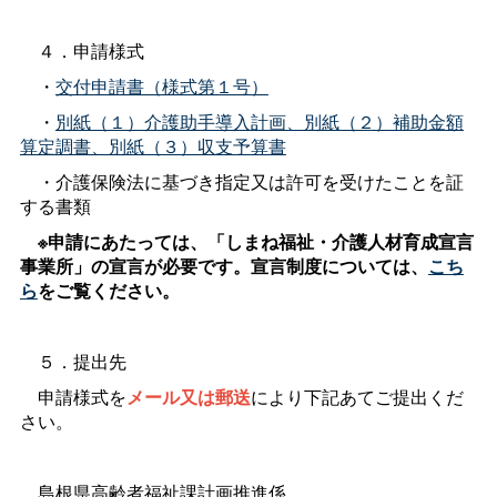
４．申請様式
・
交付申請書（様式第１号）
・
別紙（１）介護助手導入計画、別紙（２）補助金額
算定調書、別紙（３）収支予算書
・介護保険法に基づき指定又は許可を受けたことを証
する書類
※申請にあたっては、「しまね福祉・介護人材育成宣言
事業所」の宣言が必要です。宣言制度については、
こち
ら
をご覧ください。
５．提出先
申請様式を
メール又は郵送
により下記あてご提出くだ
さい。
島根県高齢者福祉課計画推進係