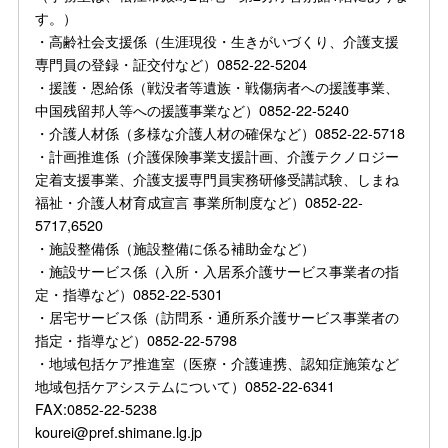
す。）
・高齢社会支援係（生涯現役・生きがいづくり、介護支援
専門員の登録・証交付など）0852-22-5204
・援護・恩給係（戦没者等遺族・戦傷病者への援護事業、
中国残留邦人等への援護事業など）0852-22-5240
・介護人材係（多様な介護人材の確保など）0852-22-5718
・計画推進係（介護保険事業支援計画、介護テクノロジー
定着支援事業、介護支援専門員実務研修受講試験、しまね
福祉・介護人材育成宣言 事業所制度など）0852-22-
5717,6520
・施設整備係（施設整備に係る補助金など）
・施設サービス係（入所・入居系介護サービス事業者の指
定・指導など）0852-22-5301
・居宅サービス係（訪問系・通所系介護サービス事業者の
指定・指導など）0852-22-5798
・地域包括ケア推進室（医療・介護連携、認知症施策など
地域包括ケアシステムについて）0852-22-6341
FAX:0852-22-5238
kourei@pref.shimane.lg.jp