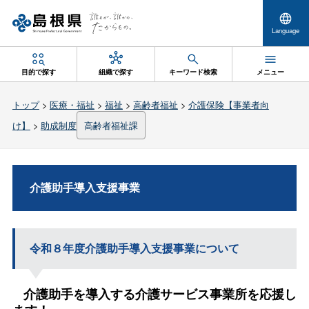
Language
目的で探す
組織で探す
キーワード検索
メニュー
トップ
>
医療・福祉
>
福祉
>
高齢者福祉
>
介護保険【事業者向
け】
>
助成制度
高齢者福祉課
介護助手導入支援事業
令和８年度介護助手導入支援事業について
介護助手を導入する介護サービス事業所を応援し