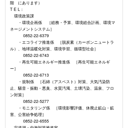
階 にあります）
T E L：
環境政策課
・環境企画係 ［総務・予算、環境総合計画、環境マ
ネージメントシステム］
0852-22-6379
・エコライフ推進係 ［脱炭素（カーボンニュートラ
ル）、地球温暖化対策、環境学習、循環型社会］
0852-22-6743
・再生可能エネルギー推進係 ［再生可能エネルギ
ー］
0852-22-6713
・規制係 ［石綿（アスベスト）対策、大気汚染防
止、騒音・振動・悪臭、水質汚濁、土壌汚染、温泉、フロ
ン対策］
0852-22-5277
・モニタリング係 ［環境影響評価、休廃止鉱山・鉱
害、公害紛争処理］
0852-22-6555
宍道湖・中海対策推進室