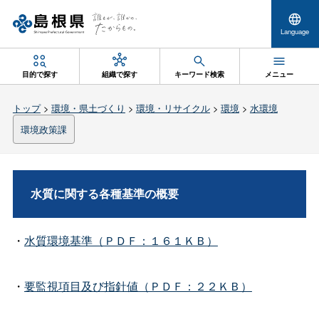
Language
目的で探す
組織で探す
キーワード検索
メニュー
トップ
>
環境・県土づくり
>
環境・リサイクル
>
環境
>
水環境
環境政策課
水質に関する各種基準の概要
・
水質環境基準（ＰＤＦ：１６１ＫＢ）
・
要監視項目及び指針値（ＰＤＦ：２２ＫＢ）