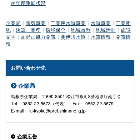
次年度運転状況
企業局
｜
電気事業
｜
工業用水道事業
｜
水道事業
｜
工業団
地
｜
決算、業務
｜
環境保全
｜
地域貢献
｜
地域活動
｜
施設
見学
｜
高野山風力発電
｜
斐伊川水道
｜
水質情報
｜
発電情
報
お問い合わせ先
企業局
島根県企業局 〒690-8501 松江市殿町8番地県庁南庁舎
Tel： 0852-22-5673（代表） Fax： 0852-22-5679
E-mail： ki-kyoku@pref.shimane.lg.jp
企業広告