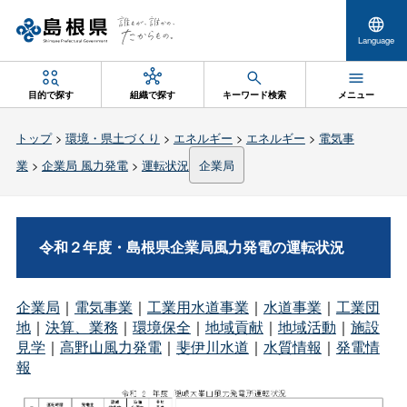
Language
目的で探す
組織で探す
キーワード検索
メニュー
トップ
>
環境・県土づくり
>
エネルギー
>
エネルギー
>
電気事
業
>
企業局 風力発電
>
運転状況
企業局
令和２年度・島根県企業局風力発電の運転状況
企業局
｜
電気事業
｜
工業用水道事業
｜
水道事業
｜
工業団
地
｜
決算、業務
｜
環境保全
｜
地域貢献
｜
地域活動
｜
施設
見学
｜
高野山風力発電
｜
斐伊川水道
｜
水質情報
｜
発電情
報