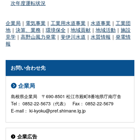
次年度運転状況
企業局
｜
電気事業
｜
工業用水道事業
｜
水道事業
｜
工業団
地
｜
決算、業務
｜
環境保全
｜
地域貢献
｜
地域活動
｜
施設
見学
｜
高野山風力発電
｜
斐伊川水道
｜
水質情報
｜
発電情
報
お問い合わせ先
企業局
島根県企業局 〒690-8501 松江市殿町8番地県庁南庁舎
Tel： 0852-22-5673（代表） Fax： 0852-22-5679
E-mail： ki-kyoku@pref.shimane.lg.jp
企業広告