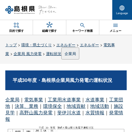
Language
目的で探す
組織で探す
キーワード検索
メニュー
トップ
>
環境・県土づくり
>
エネルギー
>
エネルギー
>
電気事
業
>
企業局 風力発電
>
運転状況
企業局
平成30年度・島根県企業局風力発電の運転状況
企業局
｜
電気事業
｜
工業用水道事業
｜
水道事業
｜
工業団
地
｜
決算、業務
｜
環境保全
｜
地域貢献
｜
地域活動
｜
施設
見学
｜
高野山風力発電
｜
斐伊川水道
｜
水質情報
｜
発電情
報