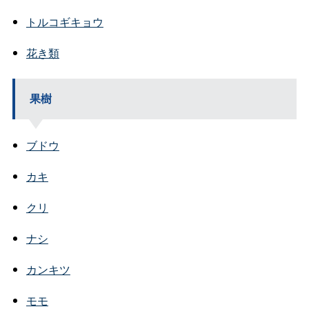
トルコギキョウ
花き類
果樹
ブドウ
カキ
クリ
ナシ
カンキツ
モモ