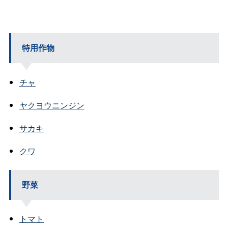
特用作物
チャ
ヤクヨウニンジン
サカキ
クワ
野菜
トマト