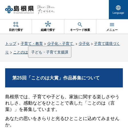
Language
目的で探す
組織で探す
キーワード検索
メニュー
トップ
>
子育て・教育
>
少子化・子育て
>
少子化
>
子育て環境づく
り
>
ことのは
子ども・子育て支援課
第25回「ことのは大賞」作品募集について
島根県では、子育てや子ども、家族に関する楽しさやう
れしさ、感動などをひとことで表した「ことのは（言
葉）」を募集しています。
あなたの思いをきらりと光るひとことに込めてみません
か。